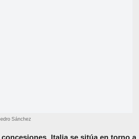
edro Sánchez
0 concesiones
,
Italia se sitúa en torno a