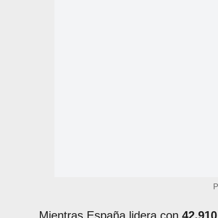
P
Mientras España lidera con
42.91