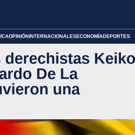
TICA
OPINIÓN
INTERNACIONALES
ECONOMÍA
DEPORTES
 derechistas Keik
lardo De La
uvieron una