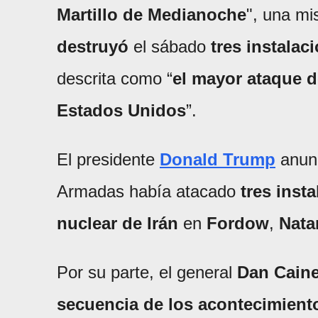
Martillo de Medianoche
", una mi
destruyó
el sábado
tres instalac
descrita como “
el mayor ataque d
Estados Unidos
”.
El presidente
Donald Trump
anunc
Armadas había atacado
tres inst
nuclear de Irán
en
Fordow
,
Nata
Por su parte, el general
Dan Cain
secuencia de los acontecimient