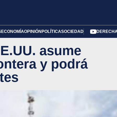
S
ECONOMÍA
OPINIÓN
POLÍTICA
SOCIEDAD
DERECHA 
 EE.UU. asume
rontera y podrá
tes