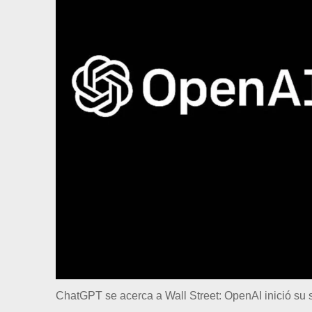
ChatGPT se acerca a Wall Street: OpenAI inició su 