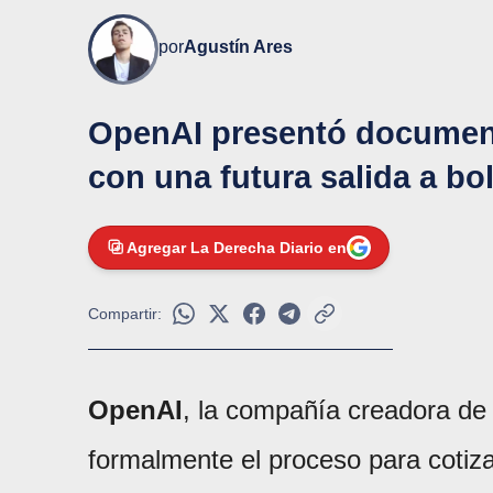
por
Agustín Ares
OpenAI presentó document
con una futura salida a bo
Agregar La Derecha Diario en
Compartir:
OpenAI
, la compañía creadora d
formalmente el proceso para cotiz