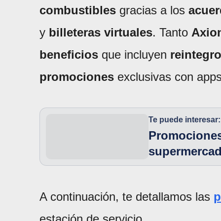
combustibles
gracias a los
acue
y
billeteras virtuales
. Tanto
Axio
beneficios
que incluyen
reintegr
promociones
exclusivas con apps
Te puede interesar:
Promociones
supermercad
A continuación, te detallamos las
p
estación de servicio.