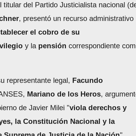
 titular del Partido Justicialista nacional (d
rchner
, presentó un recurso administrativo
stablecer el cobro de su
vilegio
y la
pensión
correspondiente com
u representante legal,
Facundo
la ANSES,
Mariano de los Heros
, argument
erno de Javier Milei "
viola derechos y
es, la Constitución Nacional y la
te Suprema de Justicia de la Nación
".