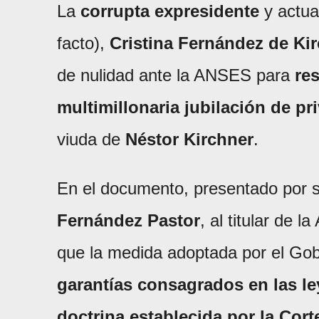
La
corrupta expresidente
y actual
facto),
Cristina Fernández de Ki
de nulidad ante la ANSES para
re
multimillonaria jubilación de pri
viuda de
Néstor Kirchner
.
En el documento, presentado por s
Fernández Pastor
, al titular de 
que la medida adoptada por el Gobi
garantías consagrados en las ley
doctrina establecida por la Cor