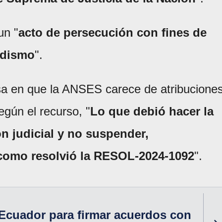
un "
acto de persecución con fines de
idismo
".
sa en que la ANSES carece de atribucione
egún el recurso, "
Lo que debió hacer la
ón judicial y no suspender,
l como resolvió la RESOL-2024-1092
".
a Ecuador para firmar acuerdos con