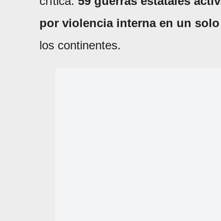
crítica:
59 guerras estatales acti
por violencia interna en un sol
los continentes.