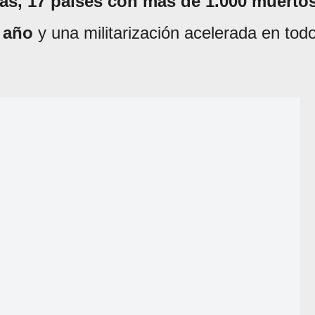
vas, 17 países con más de 1.000 muerto
o año
y una militarización acelerada en tod