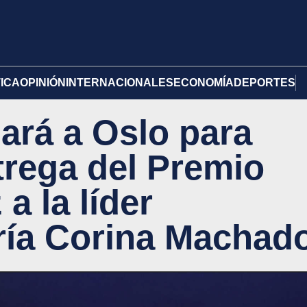
TICA
OPINIÓN
INTERNACIONALES
ECONOMÍA
DEPORTES
jará a Oslo para
trega del Premio
a la líder
ría Corina Machad