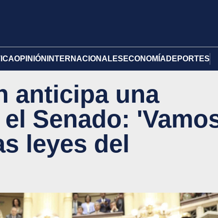
TICA
OPINIÓN
INTERNACIONALES
ECONOMÍA
DEPORTES
ch anticipa una
 el Senado: 'Vamo
as leyes del