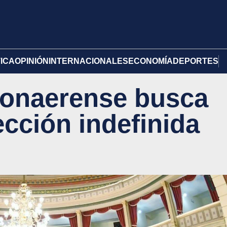
TICA
OPINIÓN
INTERNACIONALES
ECONOMÍA
DEPORTES
bonaerense busca
ección indefinida