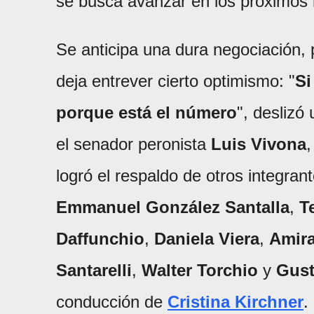
se busca avanzar en los próximos
Se anticipa una dura negociación, p
deja entrever cierto optimismo: "
Si
porque está el número
", deslizó
el senador peronista
Luis Vivona
,
logró el respaldo de otros integr
Emmanuel González Santalla
,
T
Daffunchio
,
Daniela Viera
,
Amira
Santarelli
,
Walter Torchio
y
Gust
conducción de
Cristina Kirchner
.