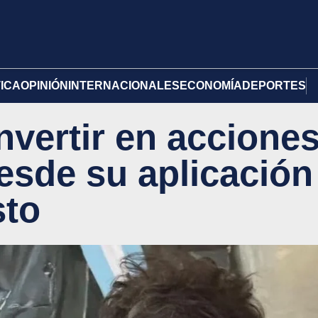
TICA
OPINIÓN
INTERNACIONALES
ECONOMÍA
DEPORTES
nvertir en accione
esde su aplicación
sto