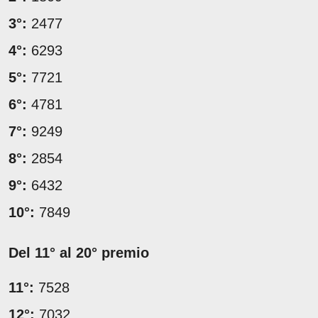
3°:
2477
4°:
6293
5°:
7721
6°:
4781
7°:
9249
8°:
2854
9°:
6432
10°:
7849
Del 11° al 20° premio
11°:
7528
12°:
7032