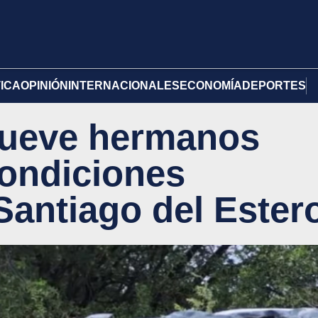
TICA
OPINIÓN
INTERNACIONALES
ECONOMÍA
DEPORTES
nueve hermanos
condiciones
antiago del Ester