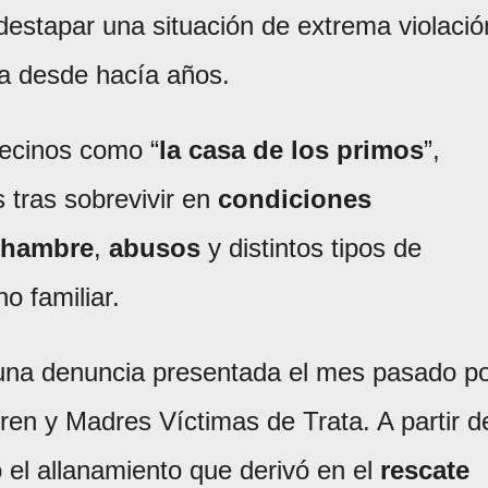
 destapar una situación de extrema violació
a desde hacía años.
vecinos como “
la casa de los primos
”,
tras sobrevivir en
condiciones
hambre
,
abusos
y distintos tipos de
o familiar.
 una denuncia presentada el mes pasado p
dren y Madres Víctimas de Trata. A partir d
ó el allanamiento que derivó en el
rescate