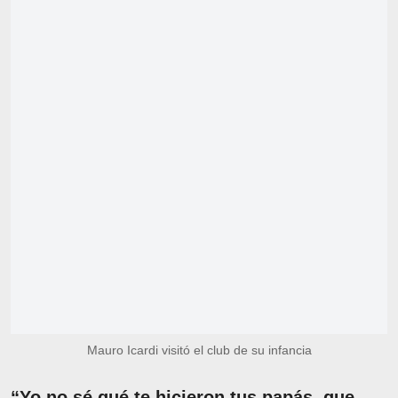
Mauro Icardi visitó el club de su infancia
“Yo no sé qué te hicieron tus papás, que