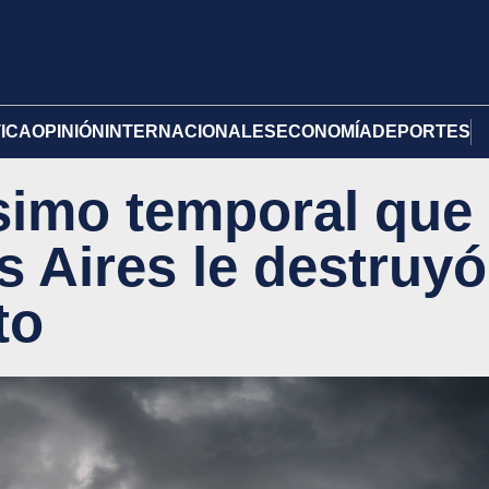
TICA
OPINIÓN
INTERNACIONALES
ECONOMÍA
DEPORTES
ísimo temporal que
s Aires le destruyó
to