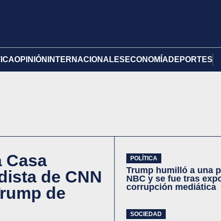
TICA
OPINIÓN
INTERNACIONALES
ECONOMÍA
DEPORTES
la Casa
POLÍTICA
Trump humilló a una p
dista de CNN
NBC y se fue tras expo
corrupción mediática
 Trump de
SOCIEDAD