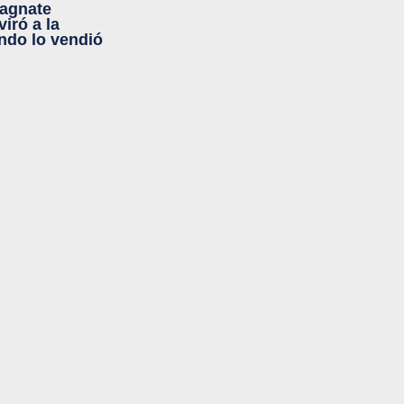
magnate
iró a la
ndo lo vendió