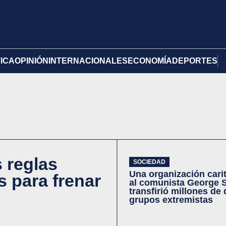
TICA
OPINIÓN
INTERNACIONALES
ECONOMÍA
DEPORTES
 reglas
SOCIEDAD
Una organización cari
s para frenar
al comunista George 
transfirió millones de 
grupos extremistas