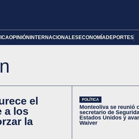
TICA
OPINIÓN
INTERNACIONALES
ECONOMÍA
DEPORTES
in
urece el
POLÍTICA
Monteoliva se reunió 
e a los
secretario de Segurid
Estados Unidos y avan
rzar la
Waiver