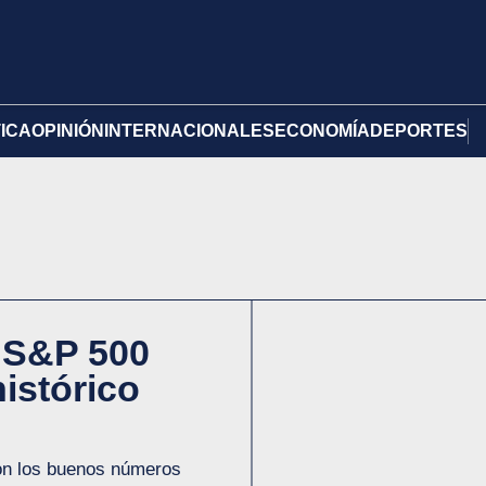
TICA
OPINIÓN
INTERNACIONALES
ECONOMÍA
DEPORTES
 S&P 500
istórico
con los buenos números