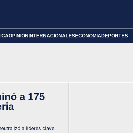
TICA
OPINIÓN
INTERNACIONALES
ECONOMÍA
DEPORTES
inó a 175
eria
neutralizó a líderes clave,