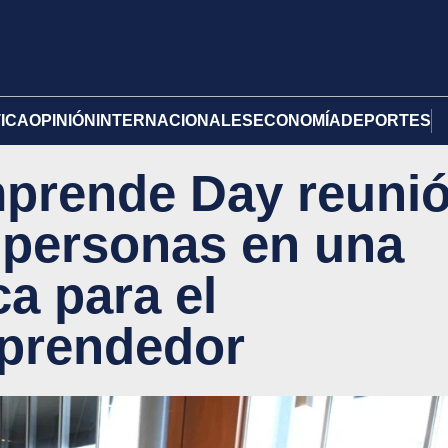
TICA
OPINIÓN
INTERNACIONALES
ECONOMÍA
DEPORTES
mprende Day reuni
 personas en una
ca para el
prendedor