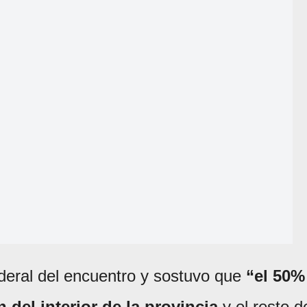
ederal del encuentro y sostuvo que
“el 50%
del interior de la provincia
y el resto d