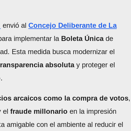
i
envió al
Concejo Deliberante de La
para implementar la
Boleta Única
de
udad. Esta medida busca modernizar el
transparencia absoluta
y proteger el
o
.
icios arcaicos como la compra de votos
,
y el
fraude millonario
en la impresión
ta amigable con el ambiente al reducir el