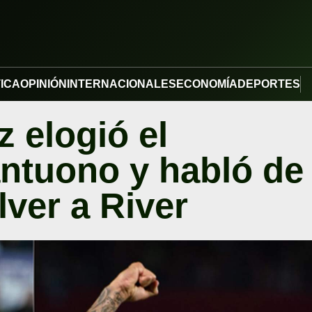
TICA
OPINIÓN
INTERNACIONALES
ECONOMÍA
DEPORTES
 elogió el
ntuono y habló de
lver a River