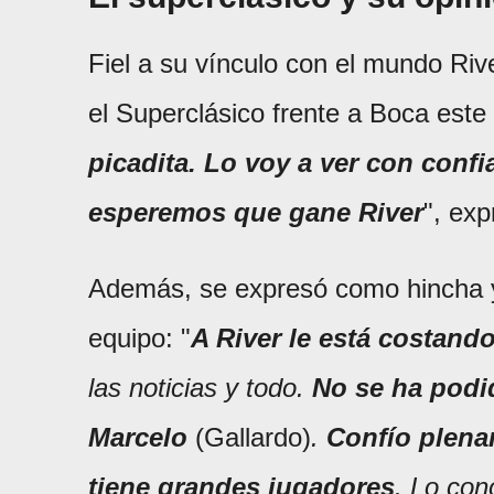
Fiel a su vínculo con el mundo Riv
el Superclásico frente a Boca este
picadita. Lo voy a ver con confi
esperemos que gane River
", exp
Además, se expresó como hincha y 
equipo: "
A River le está costand
las noticias y todo.
No se ha podi
Marcelo
(Gallardo)
.
Confío plena
tiene grandes jugadores
. Lo con