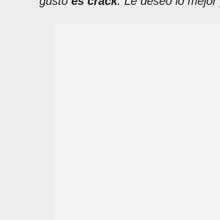
gusto
es crack
. Le deseo lo mejor 