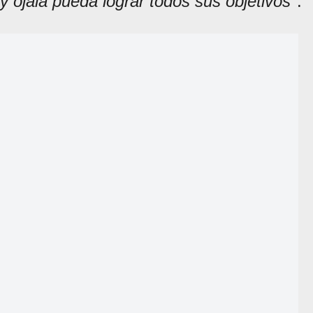
y ojalá pueda lograr todos sus objetivos
".