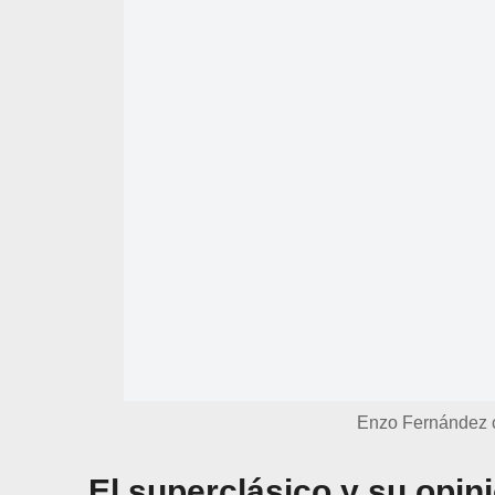
Enzo Fernández c
El superclásico y su opin