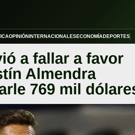
TICA
OPINIÓN
INTERNACIONALES
ECONOMÍA
DEPORTES
ió a fallar a favor
stín Almendra
rle 769 mil dólare