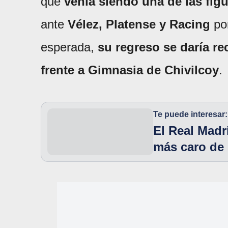
que
venía siendo una de las fig
ante
Vélez, Platense y Racing
po
esperada,
su regreso se daría re
frente a Gimnasia de Chivilcoy
.
Te puede interesar:
El Real Madr
más caro de 