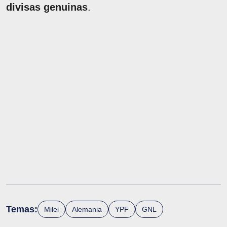
divisas genuinas
.
Temas:
Milei
Alemania
YPF
GNL