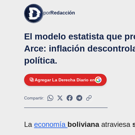
por
Redacción
El modelo estatista que p
Arce: inflación descontrol
política.
Agregar La Derecha Diario en
Compartir:
La
economía
boliviana
atraviesa