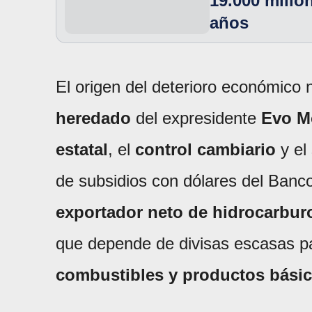
19.000 millo
años
El origen del deterioro económico 
heredado
del expresidente
Evo M
estatal
, el
control cambiario
y el 
de subsidios con dólares del Banco
exportador neto de hidrocarbur
que depende de divisas escasas pa
combustibles y productos bási