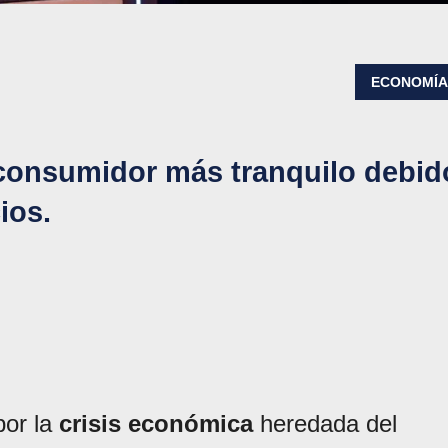
ECONOMÍ
consumidor más tranquilo debid
ios.
por la
crisis económica
heredada del