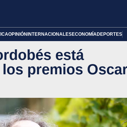
TICA
OPINIÓN
INTERNACIONALES
ECONOMÍA
DEPORTES
ordobés está
 los premios Osca