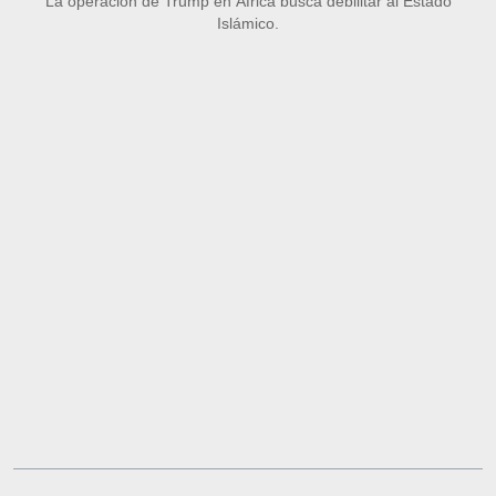
La operación de Trump en África busca debilitar al Estado
Islámico.