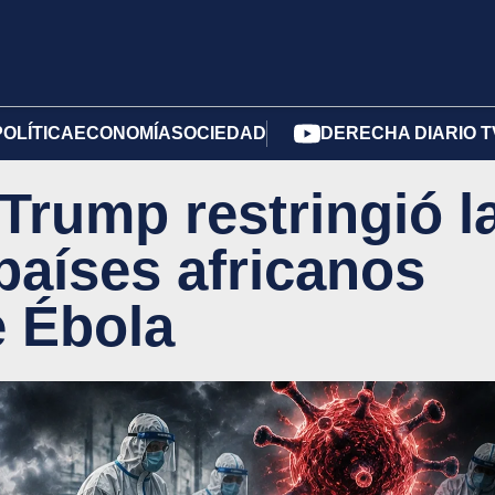
POLÍTICA
ECONOMÍA
SOCIEDAD
DERECHA DIARIO T
Trump restringió l
países africanos
e Ébola