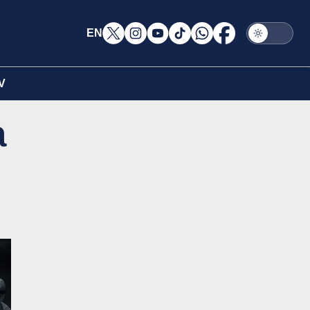
EN
V
a