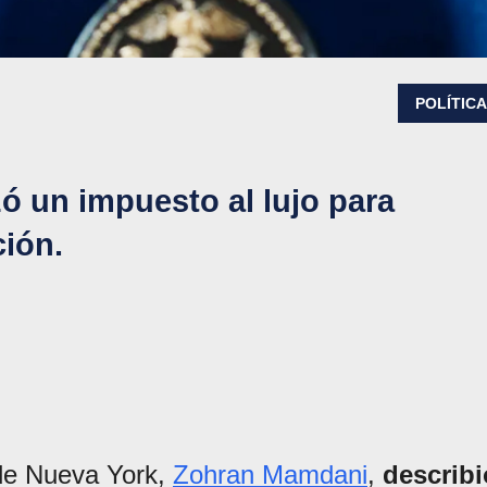
POLÍTIC
ó un impuesto al lujo para
ción.
 de Nueva York,
Zohran Mamdani
,
describi