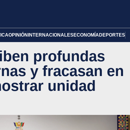
TICA
OPINIÓN
INTERNACIONALES
ECONOMÍA
DEPORTES
iben profundas
rnas y fracasan en
mostrar unidad