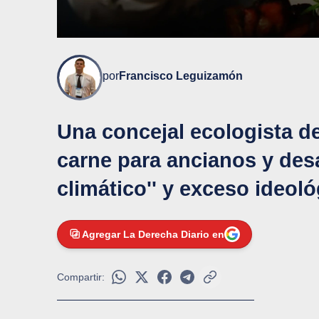
por
Francisco Leguizamón
Una concejal ecologista d
carne para ancianos y desat
climático'' y exceso ideoló
Agregar La Derecha Diario en
Compartir: