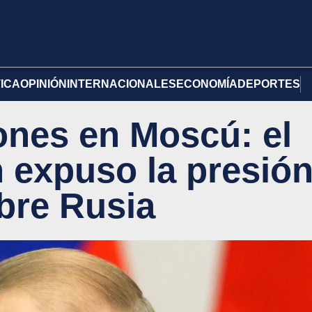
TICA
OPINIÓN
INTERNACIONALES
ECONOMÍA
DEPORTES
nes en Moscú: el
n expuso la presió
obre Rusia