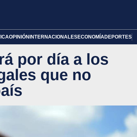
TICA
OPINIÓN
INTERNACIONALES
ECONOMÍA
DEPORTES
á por día a los
egales que no
aís