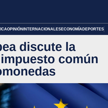
TICA
OPINIÓN
INTERNACIONALES
ECONOMÍA
DEPORTES
ea discute la
n impuesto común
tomonedas