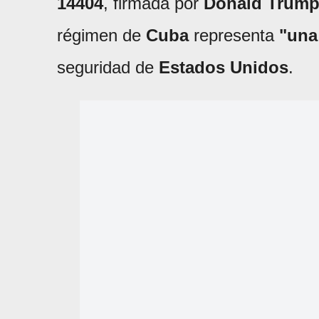
14404
, firmada por
Donald Trum
régimen de
Cuba
representa
"una
seguridad de
Estados Unidos
.