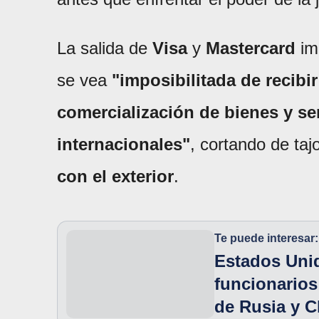
La salida de
Visa
y
Mastercard
imp
se vea
"imposibilitada de recibi
comercialización de bienes y ser
internacionales"
, cortando de taj
con el exterior
.
Te puede interesar:
Estados Uni
funcionario
de Rusia y C