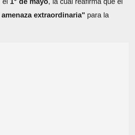
p
el
1° de mayo
, la cual reafirma que el
 amenaza extraordinaria"
para la