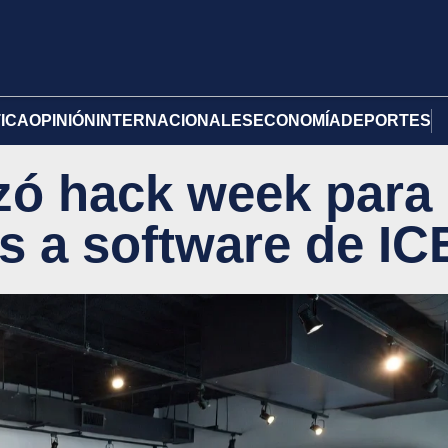
TICA
OPINIÓN
INTERNACIONALES
ECONOMÍA
DEPORTES
izó hack week para
s a software de IC