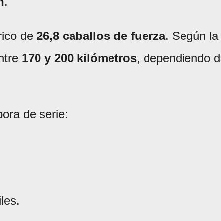
h
.
rico de
26,8 caballos de fuerza
. Según la
ntre
170 y 200 kilómetros
, dependiendo d
ora de serie:
iles.