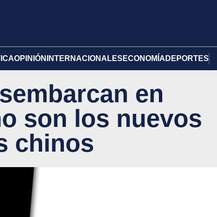
TICA
OPINIÓN
INTERNACIONALES
ECONOMÍA
DEPORTES
esembarcan en
o son los nuevos
s chinos