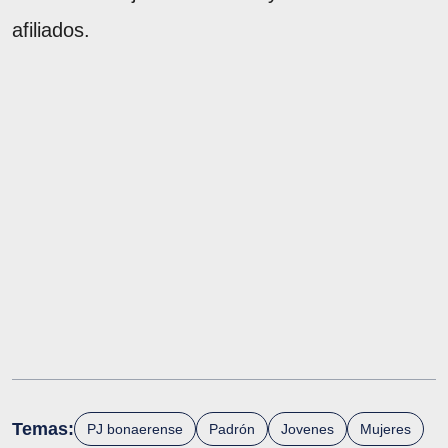
afiliados.
Temas:
PJ bonaerense
Padrón
Jovenes
Mujeres