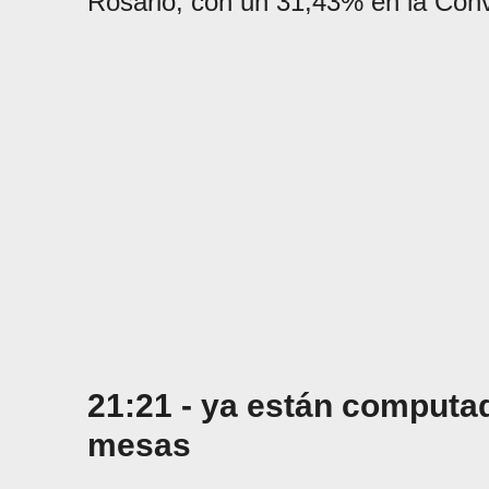
Rosario, con un 31,43% en la Con
21:21 - ya están computa
mesas