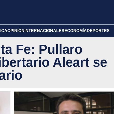
TICA
OPINIÓN
INTERNACIONALES
ECONOMÍA
DEPORTES
ta Fe: Pullaro
ibertario Aleart se
ario