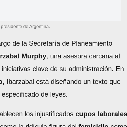
, presidente de Argentina.
cargo de la Secretaría de Planeamiento
arzabal Murphy
, una asesora cercana al
iniciativas clave de su administración. En
o
, Ibarzabal está diseñando un texto que
especificado de leyes.
tablecen los injustificados
cupos laborale
 como la ridícula figura del
femicidio
como