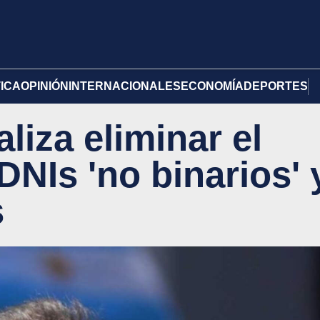
TICA
OPINIÓN
INTERNACIONALES
ECONOMÍA
DEPORTES
liza eliminar el
 DNIs 'no binarios' 
s