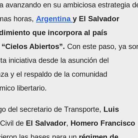
a avanzando en su ambiciosa estrategia d
imas horas,
Argentina
y El Salvador
imiento que incorpora al país
 “Cielos Abiertos”.
Con este paso, ya so
a iniciativa desde la asunción del
anza y el respaldo de la comunidad
ico libertario.
go del secretario de Transporte,
Luis
 Civil de
El Salvador
,
Homero Francisco
cieron las bases para un
régimen de