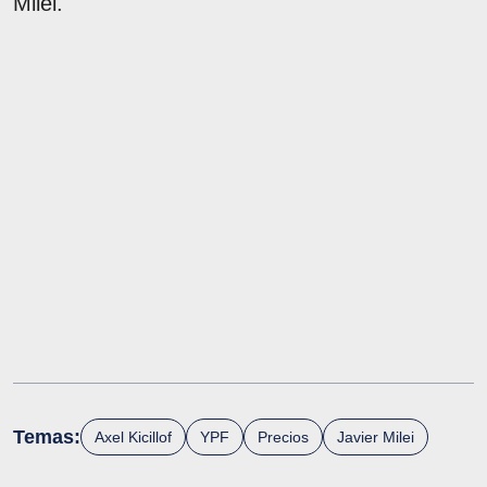
Milei.
Temas:
Axel Kicillof
YPF
Precios
Javier Milei