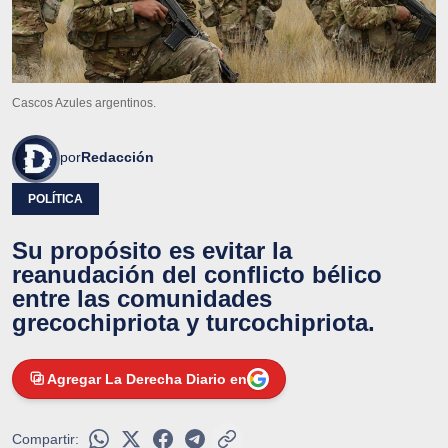
Cascos Azules argentinos.
por
Redacción
POLÍTICA
Su propósito es evitar la
reanudación del conflicto bélico
entre las comunidades
grecochipriota y turcochipriota.
Agregar La Derecha Diario en
Compartir: