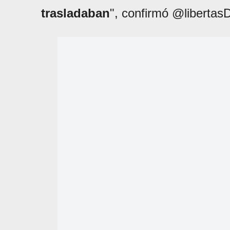
trasladaban
", confirmó @liberta