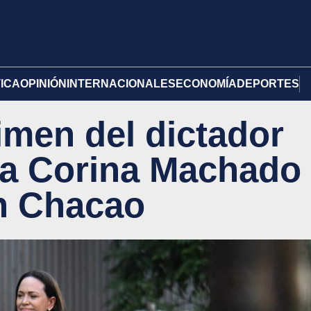
TICA
OPINIÓN
INTERNACIONALES
ECONOMÍA
DEPORTES
imen del dictador
 a Corina Machado
n Chacao