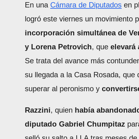
En una
Cámara de Diputados
en pl
logró este viernes un movimiento 
incorporación simultánea de Ve
y
Lorena Petrovich
, que
elevará
Se trata del avance más contunde
su llegada a la Casa Rosada, que d
superar al peronismo y
convertirs
Razzini
, quien
había abandonado
diputado Gabriel Chumpitaz
para
selló su salto a LLA tras meses de