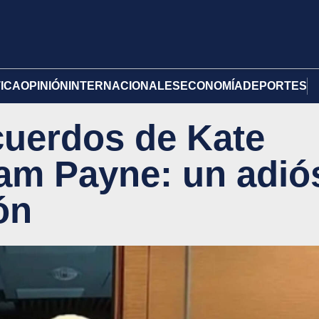
TICA
OPINIÓN
INTERNACIONALES
ECONOMÍA
DEPORTES
cuerdos de Kate
am Payne: un adió
ón