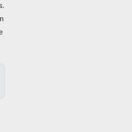
s.
en
e